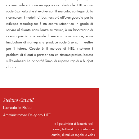
commercializzati con un approccio industriale. HTE è una
società privata che si evolve con il mercato, coniugando la
ricerca con i modelli di business più all’avanguardia per lo
sviluppo tecnologico: è un centro scientifico in grado di
servire al cliente consulenze su misura, è un laboratorio di
ricerca privato che vende licenze su commissione, è un
incubatore di start-up che produce società su cui investire
per il futuro. Questo è il metodo di HTE, risolvere i
problemi di clienti e partner con un sistema pratico, basato
sull’evidenza. Le priorità? Tempi di risposta rapidi e budget
chiaro.
Stefano Cavalli
Laureato in Fisica
Amministratore Delegato HTE
« Il pessimista si lamenta del
vento, l’ottimista si aspetta che
cambi, il realista regola le vele »