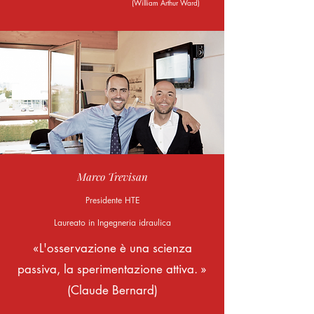
(William Arthur Ward)
Marco Trevisan
Presidente HTE
Laureato in Ingegneria idraulica
«L'osservazione è una scienza
passiva, la sperimentazione attiva. »
(Claude Bernard)