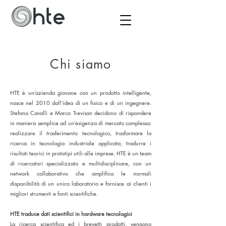
Chi siamo
HTE è un’azienda giovane con un prodotto intelligente,
nasce nel 2010 dall’idea di un fisico e di un ingegnere.
Stefano Cavalli e Marco Trevisan decidono di rispondere
in maniera semplice ad un’esigenza di mercato complessa:
realizzare il trasferimento tecnologico, trasformare la
ricerca in tecnologia industriale applicata, tradurre i
risultati teorici in prototipi utili alle imprese. HTE è un team
di ricercatori specializzato e multidisciplinare, con un
network collaborativo che amplifica le normali
disponibilità di un unico laboratorio e fornisce ai clienti i
migliori strumenti e fonti scientifiche.
HTE traduce dati scientifici in hardware tecnologici
La ricerca scientifica ed i brevetti prodotti, vengono