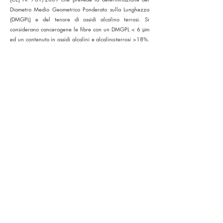
Diametro Medio Geometrico Ponderato sulla Lunghezza
(DMGPL) e del tenore di ossidi alcalino terrosi. Si
considerano cancerogene le fibre con un DMGPL < 6 μm
ed un contenuto in ossidi alcalini e alcalino-terrosi >18%.
Per la determinazione del DMGPL si utilizzano
solitamente MOCF e SEM, l’obiettivo è misurare il
diametro e la lunghezza di 300 fibre anche se nella
pratica comune ci si limita a soli 100 diametri (senza
misurarne la lunghezza). Mentre per il contenuto di ossidi
alcalini ed alcalino-terrosi stato attuale non esistono
metodiche ufficiali validate. Solitamente si utilizzano SEM-
EDX o XRF.
Anche in questo caso la
microscopia elettronica a
scansione
rappresenta un valore aggiunto perché permette
al tempo stesso di determinare DMGPL e contenuto ossidi
garantendo maggior risoluzione rispetto al MOCF e una
più semplice preparativa in confronto all’XRF.
Lo stesso microscopio è impiegato anche per la
caratterizzazione granulometrica di polveri e
nanoparticelle per [dossier EFSA Novel Food](/analisi-
polveri).