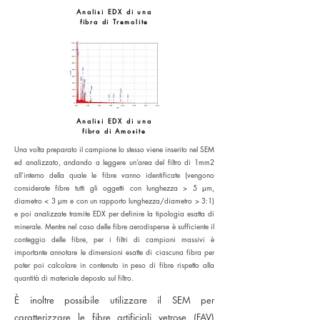
Analisi EDX di una
fibra di Tremolite
Analisi EDX di una
fibra di Amosite
Una volta preparato il campione lo stesso viene inserito nel SEM
ed analizzato, andando a leggere un’area del filtro di 1mm2
all’interno della quale le fibre vanno identificate (vengono
considerate fibre tutti gli oggetti con lunghezza > 5 μm,
diametro < 3 μm e con un rapporto lunghezza/diametro > 3:1)
e poi analizzate tramite EDX per definire la tipologia esatta di
minerale. Mentre nel caso delle fibre aerodisperse è sufficiente il
conteggio delle fibre, per i filtri di campioni massivi è
importante annotare le dimensioni esatte di ciascuna fibra per
poter poi calcolare in contenuto in peso di fibre rispetto alla
quantità di materiale deposto sul filtro.
È inoltre possibile utilizzare il SEM per
caratterizzare le fibre artificiali vetrose (FAV)