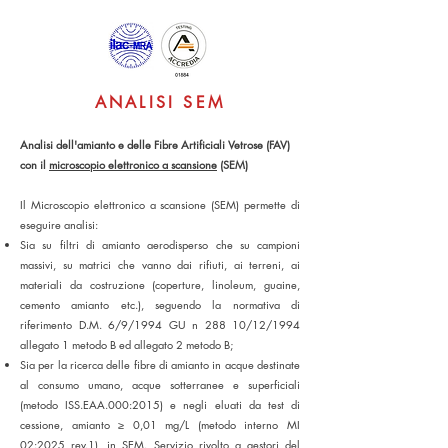
ANALISI SEM
Analisi dell'amianto e delle Fibre Artificiali Vetrose (FAV)
con il
microscopio elettronico a scansione
(SEM)
Il Microscopio elettronico a scansione (SEM) permette di
eseguire analisi:
Sia su filtri di amianto aerodisperso che su campioni
massivi, su matrici che vanno dai rifiuti, ai terreni, ai
materiali da costruzione (coperture, linoleum, guaine,
cemento amianto etc.), seguendo la normativa di
riferimento D.M. 6/9/1994 GU n 288 10/12/1994
allegato 1 metodo B ed allegato 2 metodo B;
Sia per la ricerca delle fibre di amianto in acque destinate
al consumo umano, acque sotterranee e superficiali
(metodo ISS.EAA.000:2015) e negli eluati da test di
cessione, amianto ≥ 0,01 mg/L (metodo interno MI
02:2025 rev.1), in SEM. Servizio rivolto a gestori del