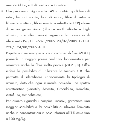
servizio idrico, enti di controllo e industria.
Che per quanto riguarda le FAV su matrici quali lana di
vetro, lana di roccia, lana di scoria, fibre di vetro a
filamento continuo, fibre ceramiche refrattarie (FCR) e lane
di nuova generazione (alkaline earth silicate e high
alumina, low silica wools) seguendo la normativa di
riferimento Reg CE n°761/2009 23/07/2009 GU CE
220/1 24/08/2009 All II.
Rispetto alla microscopia ottica in contrasto di fase (MOCF)
possiede un maggior potere risolutivo, fondamentale per
osservare anche le fibre molto piccole (<0.2 µm). Offre
inoltre la possibilità di utilizzare la tecnica EDX che
permette di identificare univocamente la tipologia di
amianto, dato che ogni minerale possiede uno spettro
caratteristico (Crisotilo, Amosite, Crocidolite, Tremolite,
Antofillite, Actinolite etc.).
Per quanto riguarda i campioni massivi, garantisce una
maggior sensibilità e la possibilità di rilevare l’amianto
anche in concentrazioni in peso inferiori all’1% ossia fino
a 100 mg/kg.