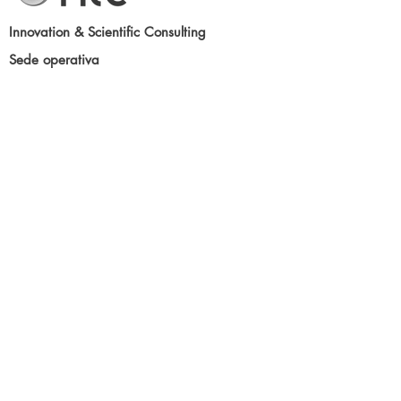
Innovation & Scientific Consulting
Sede operativa
Via Marco Biagi, 27 - Peschiera del Garda -
VR - IT
Copyright ©
2010 - 2026
P.IVA/C.F.
03983020235
All rights reserved
Tutti i contenuti (testi, immagini, grafica,
layout ecc.) presenti di questo sito Internet
www.hte-engineering.com
, appartengono ai
rispettivi proprietari. [...]
Leggi il
disclaimer
+39 335 6716409